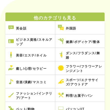
他のカテゴリも見る
英会話
外国語
ビジネス資格/スキルア
健康/ボディケア/整体
ップ
ダンス/フラダンス/舞
美容/エステ/ネイル
踏
フラワー/フラワーアレ
癒し/心理/セラピー
ンジメント
スポーツ/エクササイ
音楽/演劇/マスコミ
ズ/アウトドア
ファッション/インテリ
料理/お菓子/パン
ア/アート
ペット/動物
パソコン/IT