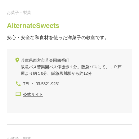
お菓子・製菓
AlternateSweets
安心・安全な和食材を使った洋菓子の教室です。
兵庫県西宮市苦楽園四番町
阪急バス苦楽園バス停徒歩１分。阪急バスにて、ＪＲ芦
屋より約１0分、阪急夙川駅から約12分
TEL： 03-5321-9231
公式サイト
お菓子・製菓