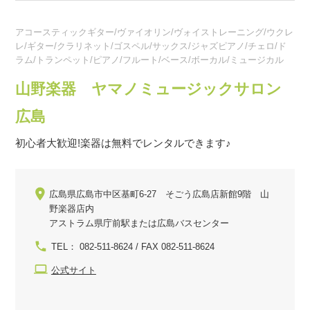
アコースティックギター/ヴァイオリン/ヴォイストレーニング/ウクレ
レ/ギター/クラリネット/ゴスペル/サックス/ジャズピアノ/チェロ/ド
ラム/トランペット/ピアノ/フルート/ベース/ボーカル/ミュージカル
山野楽器 ヤマノミュージックサロン
広島
初心者大歓迎!楽器は無料でレンタルできます♪
広島県広島市中区基町6-27 そごう広島店新館9階 山
野楽器店内
アストラム県庁前駅または広島バスセンター
TEL： 082-511-8624 / FAX 082-511-8624
公式サイト