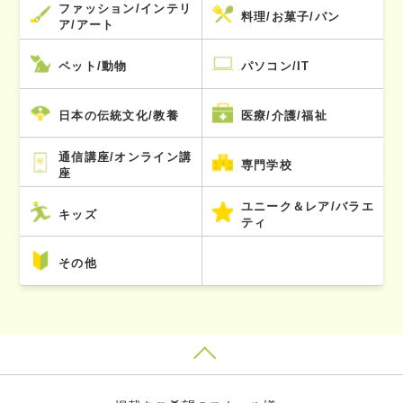
ファッション/インテリ
料理/お菓子/パン
ア/アート
ペット/動物
パソコン/IT
日本の伝統文化/教養
医療/介護/福祉
通信講座/オンライン講
専門学校
座
ユニーク＆レア/バラエ
キッズ
ティ
その他