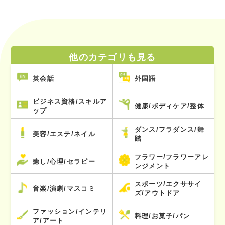
他のカテゴリも見る
英会話
外国語
ビジネス資格/スキルア
健康/ボディケア/整体
ップ
ダンス/フラダンス/舞
美容/エステ/ネイル
踏
フラワー/フラワーアレ
癒し/心理/セラピー
ンジメント
スポーツ/エクササイ
音楽/演劇/マスコミ
ズ/アウトドア
ファッション/インテリ
料理/お菓子/パン
ア/アート