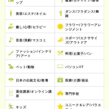
健康/ボディケア/整体
ップ
ダンス/フラダンス/舞
美容/エステ/ネイル
踏
フラワー/フラワーアレ
癒し/心理/セラピー
ンジメント
スポーツ/エクササイ
音楽/演劇/マスコミ
ズ/アウトドア
ファッション/インテリ
料理/お菓子/パン
ア/アート
ペット/動物
パソコン/IT
日本の伝統文化/教養
医療/介護/福祉
通信講座/オンライン講
専門学校
座
ユニーク＆レア/バラエ
キッズ