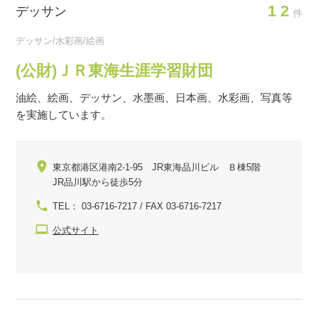
12
デッサン
件
デッサン/水彩画/絵画
(公財)ＪＲ東海生涯学習財団
油絵、絵画、デッサン、水墨画、日本画、水彩画、写真等
を実施しています。
東京都港区港南2-1-95 JR東海品川ビル Ｂ棟5階
JR品川駅から徒歩5分
TEL： 03-6716-7217 / FAX 03-6716-7217
公式サイト