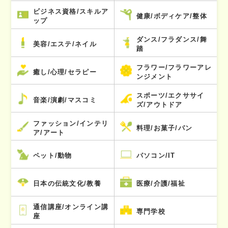
ビジネス資格/スキルア
健康/ボディケア/整体
ップ
ダンス/フラダンス/舞
美容/エステ/ネイル
踏
フラワー/フラワーアレ
癒し/心理/セラピー
ンジメント
スポーツ/エクササイ
音楽/演劇/マスコミ
ズ/アウトドア
ファッション/インテリ
料理/お菓子/パン
ア/アート
ペット/動物
パソコン/IT
日本の伝統文化/教養
医療/介護/福祉
通信講座/オンライン講
専門学校
座