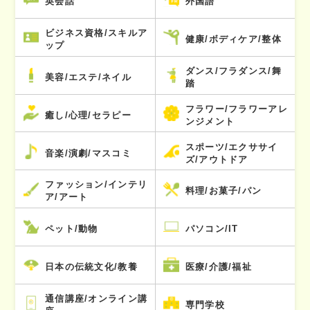
英会話
外国語
ビジネス資格/スキルア
健康/ボディケア/整体
ップ
ダンス/フラダンス/舞
美容/エステ/ネイル
踏
フラワー/フラワーアレ
癒し/心理/セラピー
ンジメント
スポーツ/エクササイ
音楽/演劇/マスコミ
ズ/アウトドア
ファッション/インテリ
料理/お菓子/パン
ア/アート
ペット/動物
パソコン/IT
日本の伝統文化/教養
医療/介護/福祉
通信講座/オンライン講
専門学校