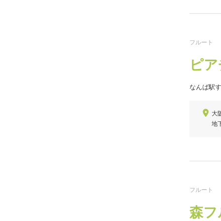
フルート
ピア
なんば駅
大
地
フルート
森