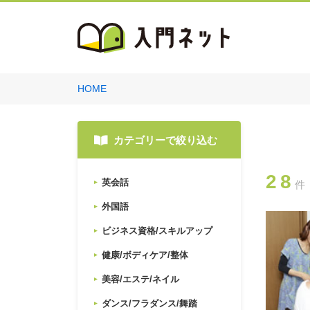
HOME
カテゴリーで絞り込む
28
英会話
件
外国語
ビジネス資格/スキルアップ
健康/ボディケア/整体
美容/エステ/ネイル
ダンス/フラダンス/舞踏