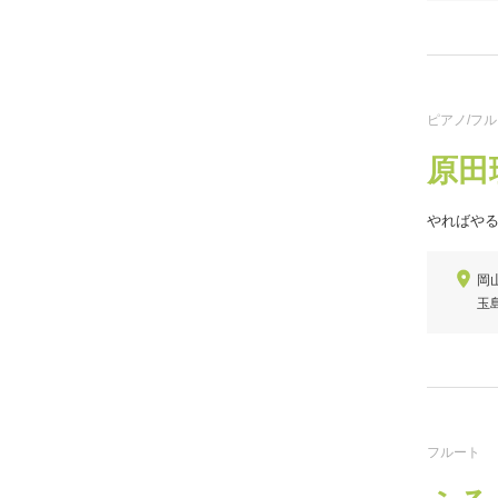
ピアノ/フ
原田
やればやる
岡
玉
フルート