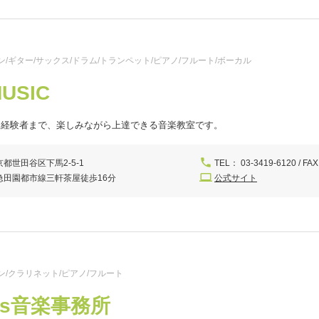
/ギター/サックス/ドラム/トランペット/ピアノ/フルート/ボーカル
MUSIC
ら経験者まで、楽しみながら上達できる音楽教室です。
京都世田谷区下馬2-5-1
TEL： 03-3419-6120 / FAX
急田園都市線三軒茶屋徒歩16分
公式サイト
ン/クラリネット/ピアノ/フルート
ots音楽事務所