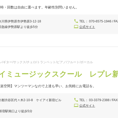
日時・回数は自由に選べます。年齢性別問いません。
奈川県伊勢原市伊勢原3-12-18
TEL： 070-6575-1946 / FA
田急線伊勢原駅より徒歩5分
公式サイト
/ギター/サックス/チェロ/トランペット/ピアノ/フルート/ボーカル
イミュージックスクール レプレ
音楽空間】マンツーマンなので上達も早い、お気軽にお電話を。
京都渋谷区代々木2-10-8 ケイアイ新宿ビル
TEL： 03-3379-2388 / FAX
F
公式サイト
R新宿駅南口より徒歩5分