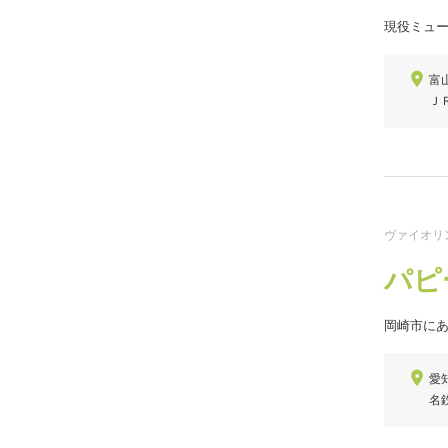
現役ミュ
富
Ｊ
ヴァイオリン
パピ
岡崎市に
愛
名