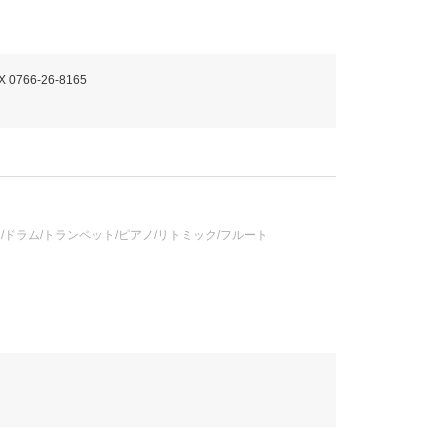
X 0766-26-8165
/ドラム/トランペット/ピアノ/リトミック/フルート