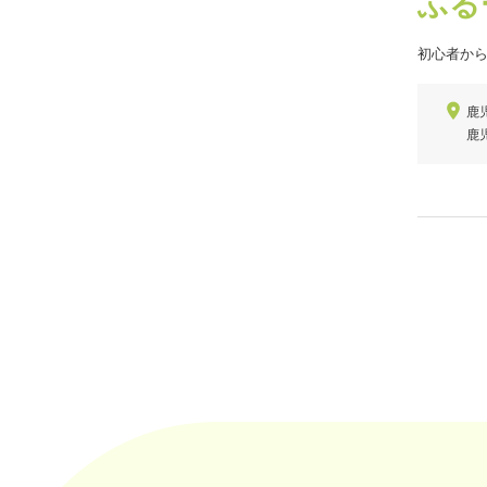
ふる
初心者から
鹿
鹿