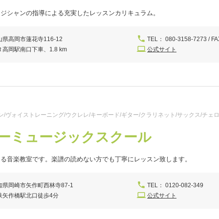
ージシャンの指導による充実したレッスンカリキュラム。
山県高岡市蓮花寺116-12
TEL： 080-3158-7273 / FA
Ｒ高岡駅南口下車、1.8 km
公式サイト
/ヴォイストレーニング/ウクレレ/キーボード/ギター/クラリネット/サックス/チェロ
ーミュージックスクール
ある音楽教室です。楽譜の読めない方でも丁寧にレッスン致します。
知県岡崎市矢作町西林寺87-1
TEL： 0120-082-349
鉄矢作橋駅北口徒歩4分
公式サイト