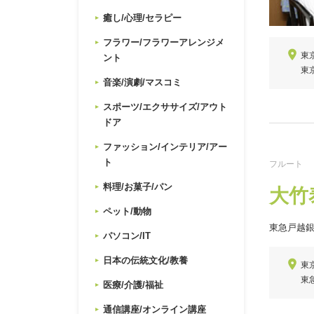
癒し/心理/セラピー
フラワー/フラワーアレンジメ
東京
ント
東
音楽/演劇/マスコミ
スポーツ/エクササイズ/アウト
ドア
ファッション/インテリア/アー
ト
フルート
料理/お菓子/パン
大竹
ペット/動物
東急戸越
パソコン/IT
日本の伝統文化/教養
東
東
医療/介護/福祉
通信講座/オンライン講座