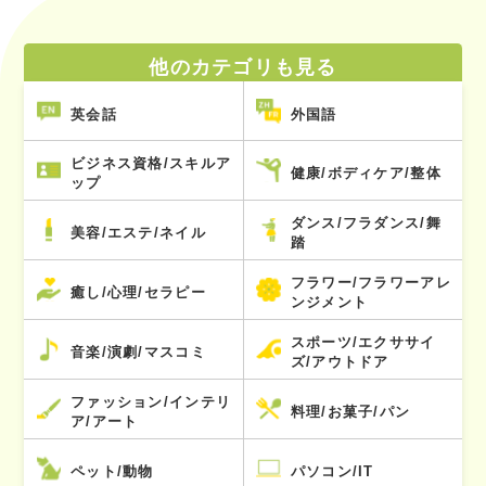
他のカテゴリも見る
英会話
外国語
ビジネス資格/スキルア
健康/ボディケア/整体
ップ
ダンス/フラダンス/舞
美容/エステ/ネイル
踏
フラワー/フラワーアレ
癒し/心理/セラピー
ンジメント
スポーツ/エクササイ
音楽/演劇/マスコミ
ズ/アウトドア
ファッション/インテリ
料理/お菓子/パン
ア/アート
ペット/動物
パソコン/IT