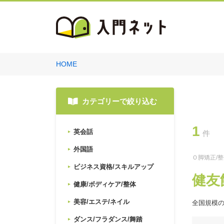
HOME
カテゴリーで絞り込む
1
英会話
件
外国語
Ｏ脚矯正/
ビジネス資格/スキルアップ
健友
健康/ボディケア/整体
美容/エステ/ネイル
全国規模
ダンス/フラダンス/舞踏