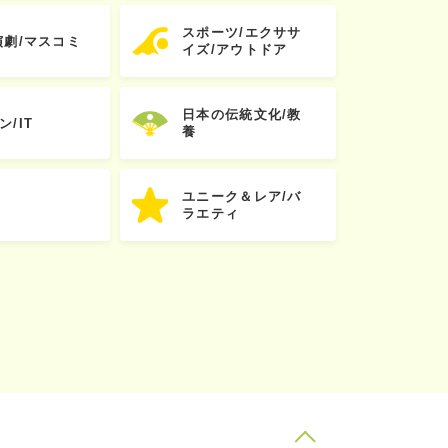
スポーツ/エクササ
演劇/マスコミ
イズ/アウトドア
日本の伝統文化/教
ン/IT
養
ユニーク＆レア/バ
ラエティ