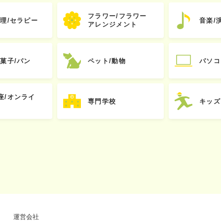
フラワー/フラワー
心理/セラピー
音楽/
アレンジメント
お菓子/パン
ペット/動物
パソコ
座/オンライ
専門学校
キッズ
運営会社