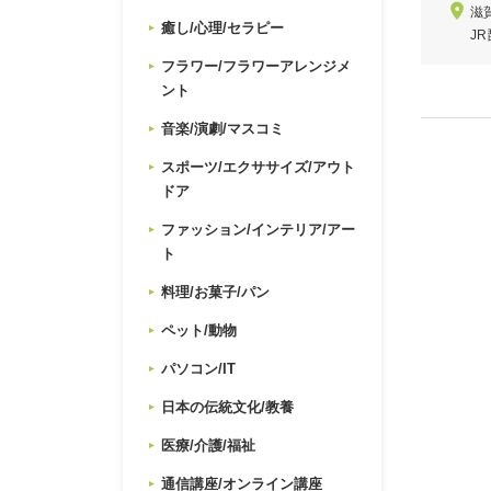
滋
癒し/心理/セラピー
J
フラワー/フラワーアレンジメ
ント
音楽/演劇/マスコミ
スポーツ/エクササイズ/アウト
ドア
ファッション/インテリア/アー
ト
料理/お菓子/パン
ペット/動物
パソコン/IT
日本の伝統文化/教養
医療/介護/福祉
通信講座/オンライン講座