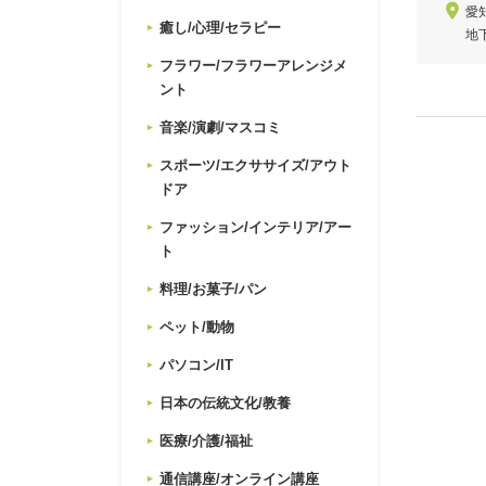
愛
癒し/心理/セラピー
地
フラワー/フラワーアレンジメ
ント
音楽/演劇/マスコミ
スポーツ/エクササイズ/アウト
ドア
ファッション/インテリア/アー
ト
料理/お菓子/パン
ペット/動物
パソコン/IT
日本の伝統文化/教養
医療/介護/福祉
通信講座/オンライン講座