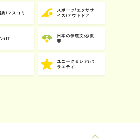
スポーツ/エクササ
演劇/マスコミ
イズ/アウトドア
日本の伝統文化/教
ン/IT
養
ユニーク＆レア/バ
ラエティ