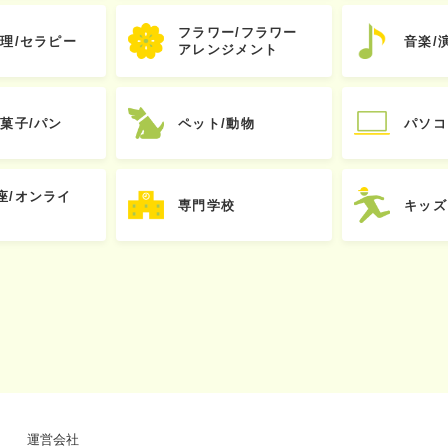
フラワー/フラワー
心理/セラピー
音楽/
アレンジメント
お菓子/パン
ペット/動物
パソコ
座/オンライ
専門学校
キッズ
運営会社