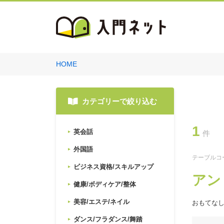
HOME
カテゴリーで絞り込む
1
英会話
件
外国語
テーブルコ
ビジネス資格/スキルアップ
アン
健康/ボディケア/整体
美容/エステ/ネイル
おもてな
ダンス/フラダンス/舞踏