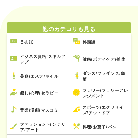
他のカテゴリも見る
英会話
外国語
ビジネス資格/スキルア
健康/ボディケア/整体
ップ
ダンス/フラダンス/舞
美容/エステ/ネイル
踏
フラワー/フラワーアレ
癒し/心理/セラピー
ンジメント
スポーツ/エクササイ
音楽/演劇/マスコミ
ズ/アウトドア
ファッション/インテリ
料理/お菓子/パン
ア/アート