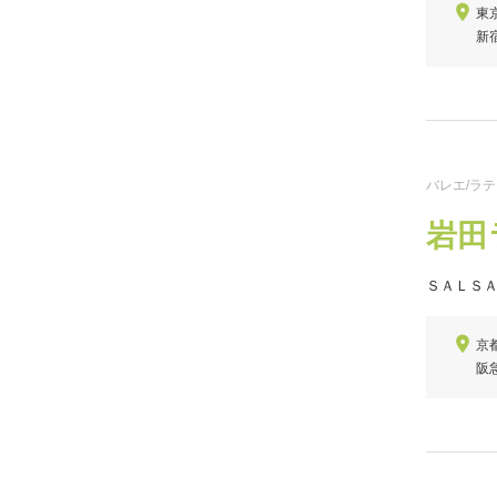
東京
新
バレエ/ラ
岩田
ＳＡＬＳ
京
阪