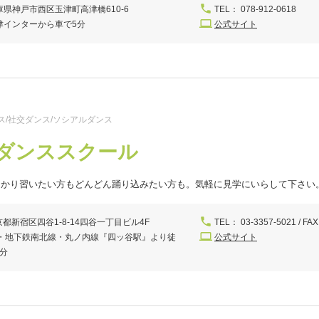
庫県神戸市西区玉津町高津橋610-6
TEL： 078-912-0618
津インターから車で5分
公式サイト
ス/社交ダンス/ソシアルダンス
ダンススクール
っかり習いたい方もどんどん踊り込みたい方も。気軽に見学にいらして下さい
都新宿区四谷1-8-14四谷一丁目ビル4F
TEL： 03-3357-5021 / FAX
R・地下鉄南北線・丸ノ内線『四ッ谷駅』より徒
公式サイト
1分