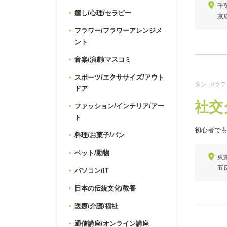
千葉
癒し/心理/セラピー
京
フラワー/フラワーアレンジメ
ント
音楽/演劇/マスコミ
スポーツ/エクササイズ/アウト
タンゴ/ラ
ドア
社交
ファッション/インテリア/アー
ト
初心者で
料理/お菓子/パン
ペット/動物
東
五
パソコン/IT
日本の伝統文化/教養
医療/介護/福祉
通信講座/オンライン講座