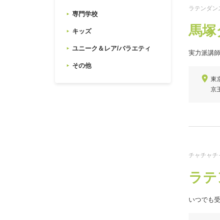
ラテンダン
専門学校
馬塚
キッズ
ユニーク＆レア/バラエティ
実力派講
その他
東
京
チャチャチ
ラテ
いつでも