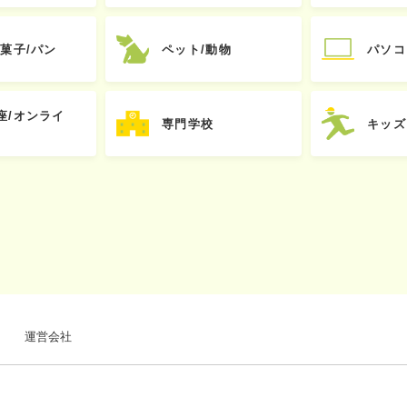
お菓子/パン
ペット/動物
パソコ
座/オンライ
専門学校
キッズ
運営会社