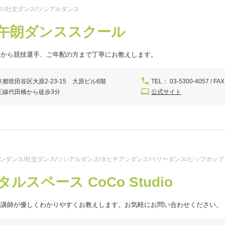
ス/社交ダンス/ソシアルダンス
午朗ダンススクール
方から競技選手、ご年配の方まで丁寧にお教えします。
京都世田谷区大原2-23-15 大原ビル6階
TEL： 03-5300-4057 / FAX
王線代田橋から徒歩3分
公式サイト
テンダンス/社交ダンス/ソシアルダンス/タヒチアンダンス/ベリーダンス/ヒップホップ
ルスペース CoCo Studio
る講師が優しくわかりやすくお教えします。お気軽にお問い合わせください。