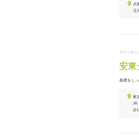
兵
玉
ラテンダン
安東
基礎をし
東京
J
歩