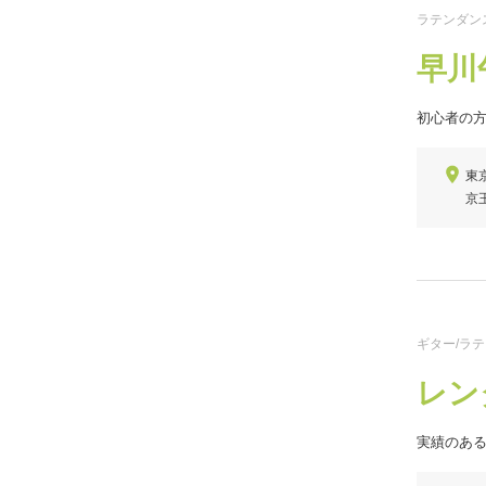
ラテンダン
早川
初心者の
東
京
ギター/ラ
レンタ
実績のあ