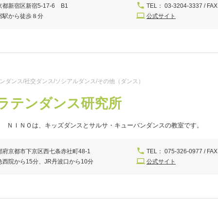
都新宿区新宿5-17-6 B1
TEL： 03-3204-3337 / FAX
宿駅から徒歩８分
公式サイト
テンダンス/社交ダンス/ソシアルダンス/その他（ダンス）
ラテンダンス研究所
Ａ ＮＩＮＯは、キッズダンスとサルサ・キューバンダンスの教室です。
都府京都市下京区西七条赤社町48-1
TEL： 075-326-0977 / FAX
急西院から15分、JR丹波口から10分
公式サイト