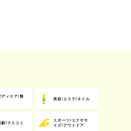
ボディケア/整
美容/エステ/ネイル
スポーツ/エクササ
演劇/マスコミ
イズ/アウトドア