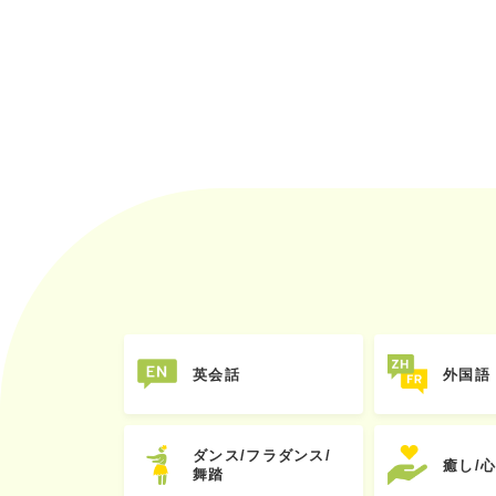
英会話
外国語
ダンス/フラダンス/
癒し/
舞踏