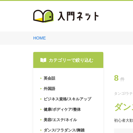
HOME
カテゴリーで絞り込む
8
英会話
件
外国語
タンゴ/ラ
ビジネス資格/スキルアップ
ダン
健康/ボディケア/整体
美容/エステ/ネイル
初心者大
ダンス/フラダンス/舞踏