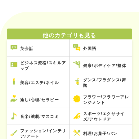
他のカテゴリも見る
英会話
外国語
ビジネス資格/スキルア
健康/ボディケア/整体
ップ
ダンス/フラダンス/舞
美容/エステ/ネイル
踏
フラワー/フラワーアレ
癒し/心理/セラピー
ンジメント
スポーツ/エクササイ
音楽/演劇/マスコミ
ズ/アウトドア
ファッション/インテリ
料理/お菓子/パン
ア/アート