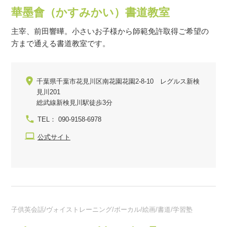
華墨會（かすみかい）書道教室
主宰、前田響曄。小さいお子様から師範免許取得ご希望の
方まで通える書道教室です。
千葉県千葉市花見川区南花園花園2-8-10 レグルス新検
見川201
総武線新検見川駅徒歩3分
TEL： 090-9158-6978
公式サイト
子供英会話/ヴォイストレーニング/ボーカル/絵画/書道/学習塾