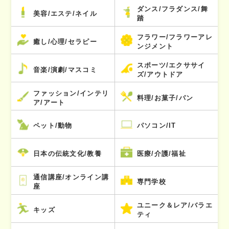
ダンス/フラダンス/舞
美容/エステ/ネイル
踏
フラワー/フラワーアレ
癒し/心理/セラピー
ンジメント
スポーツ/エクササイ
音楽/演劇/マスコミ
ズ/アウトドア
ファッション/インテリ
料理/お菓子/パン
ア/アート
ペット/動物
パソコン/IT
日本の伝統文化/教養
医療/介護/福祉
通信講座/オンライン講
専門学校
座
ユニーク＆レア/バラエ
キッズ
ティ