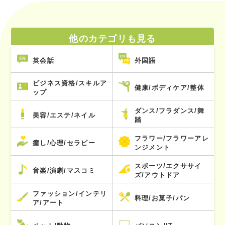
他のカテゴリも見る
英会話
外国語
ビジネス資格/スキルア
健康/ボディケア/整体
ップ
ダンス/フラダンス/舞
美容/エステ/ネイル
踏
フラワー/フラワーアレ
癒し/心理/セラピー
ンジメント
スポーツ/エクササイ
音楽/演劇/マスコミ
ズ/アウトドア
ファッション/インテリ
料理/お菓子/パン
ア/アート