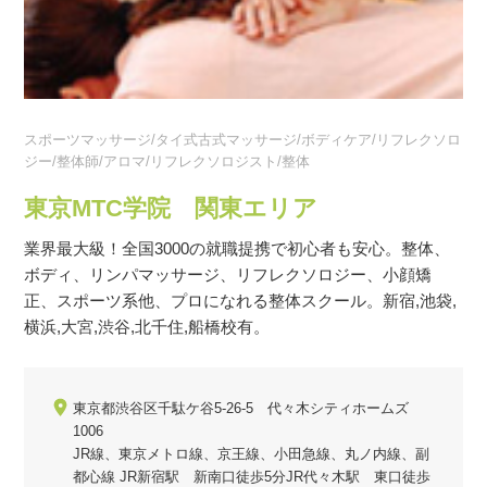
スポーツマッサージ/タイ式古式マッサージ/ボディケア/リフレクソロ
ジー/整体師/アロマ/リフレクソロジスト/整体
東京MTC学院 関東エリア
業界最大級！全国3000の就職提携で初心者も安心。整体、
ボディ、リンパマッサージ、リフレクソロジー、小顔矯
正、スポーツ系他、プロになれる整体スクール。新宿,池袋,
横浜,大宮,渋谷,北千住,船橋校有。
東京都渋谷区千駄ケ谷5-26-5 代々木シティホームズ
1006
JR線、東京メトロ線、京王線、小田急線、丸ノ内線、副
都心線 JR新宿駅 新南口徒歩5分JR代々木駅 東口徒歩