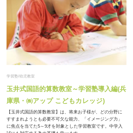
学習塾/幼児教室
玉井式国語的算数教室～学習塾導入編(兵
庫県・㈱アップ こどもカレッジ)
【玉井式国語的算数教室】は、将来お子様が、どの分野に
すすまれようとも必要不可欠な能力、「イメージング力」
に焦点を当てた5～9才を対象とした学習教室です。中学入