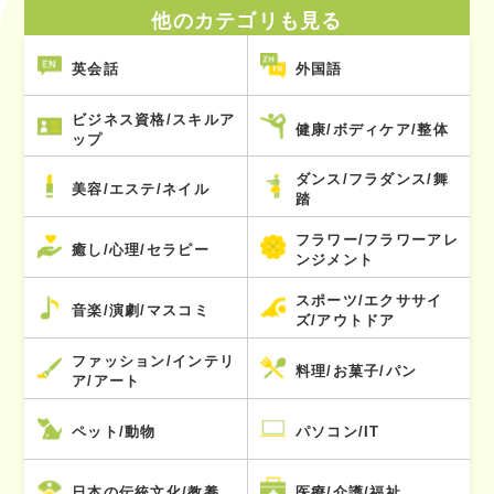
他のカテゴリも見る
英会話
外国語
ビジネス資格/スキルア
健康/ボディケア/整体
ップ
ダンス/フラダンス/舞
美容/エステ/ネイル
踏
フラワー/フラワーアレ
癒し/心理/セラピー
ンジメント
スポーツ/エクササイ
音楽/演劇/マスコミ
ズ/アウトドア
ファッション/インテリ
料理/お菓子/パン
ア/アート
ペット/動物
パソコン/IT
日本の伝統文化/教養
医療/介護/福祉