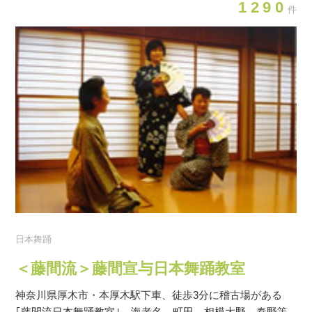
1290
件
日本舞踊
＜藤間流＞藤間宣与日本舞踊教室
神奈川県厚木市・本厚木駅下車、徒歩3分に稽古場がある
｢藤間流日本舞踊教室｣。海老名、町田、相模大野、秦野等