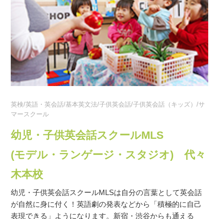
英検/英語・英会話/基本英文法/子供英会話/子供英会話（キッズ）/サ
マースクール
幼児・子供英会話スクールMLS
(モデル・ランゲージ・スタジオ) 代々
木本校
幼児・子供英会話スクールMLSは自分の言葉として英会話
が自然に身に付く！英語劇の発表などから「積極的に自己
表現できる」ようになります。新宿・渋谷からも通える