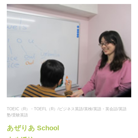
TOEIC（R）・TOEFL（R）/ビジネス英語/英検/英語・英会話/英語
塾/受験英語
あぜりあ School