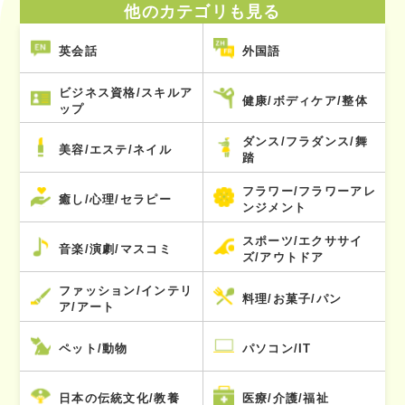
他のカテゴリも見る
英会話
外国語
ビジネス資格/スキルア
健康/ボディケア/整体
ップ
ダンス/フラダンス/舞
美容/エステ/ネイル
踏
フラワー/フラワーアレ
癒し/心理/セラピー
ンジメント
スポーツ/エクササイ
音楽/演劇/マスコミ
ズ/アウトドア
ファッション/インテリ
料理/お菓子/パン
ア/アート
ペット/動物
パソコン/IT
日本の伝統文化/教養
医療/介護/福祉