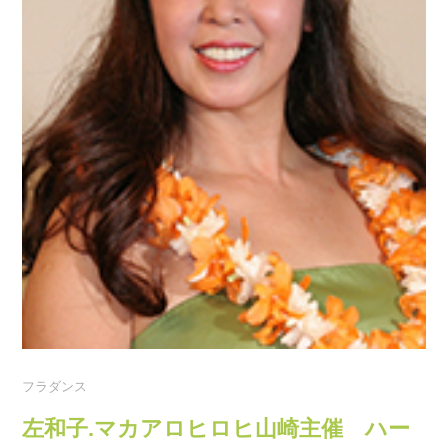
フラダンス
左和子.マカアロヒロヒ山崎主催 ハー