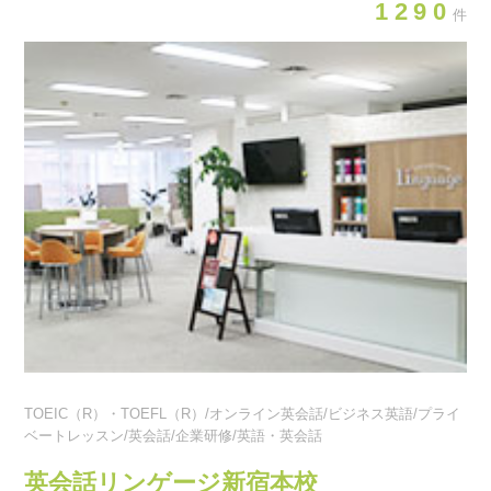
1290
件
TOEIC（R）・TOEFL（R）/オンライン英会話/ビジネス英語/プライ
ベートレッスン/英会話/企業研修/英語・英会話
英会話リンゲージ新宿本校