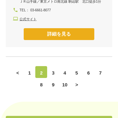
ＪＲ山手線／東京メトロ南北線 駒込駅 北口徒歩1分
TEL： 03-6661-8077
公式サイト
詳細を見る
<
1
2
3
4
5
6
7
8
9
10
>